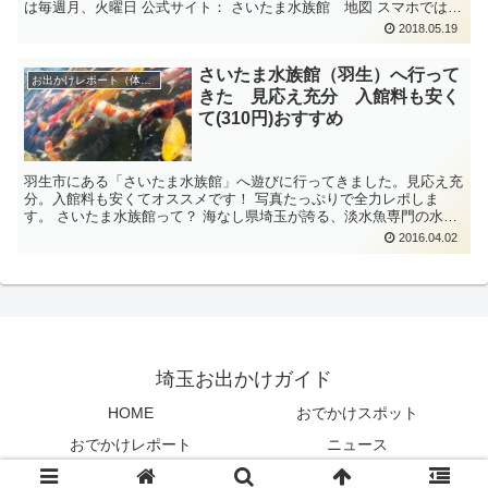
は毎週月、火曜日 公式サイト： さいたま水族館 地図 スマホでは地
図...
2018.05.19
さいたま水族館（羽生）へ行って
お出かけレポート（体験談）
きた 見応え充分 入館料も安く
て(310円)おすすめ
羽生市にある「さいたま水族館」へ遊びに行ってきました。見応え充
分。入館料も安くてオススメです！ 写真たっぷりで全力レポしま
す。 さいたま水族館って？ 海なし県埼玉が誇る、淡水魚専門の水族
館、それが「さいたま水族館」。 埼玉に...
2016.04.02
埼玉お出かけガイド
HOME
おでかけスポット
おでかけレポート
ニュース
© 2018 埼玉お出かけガイド.