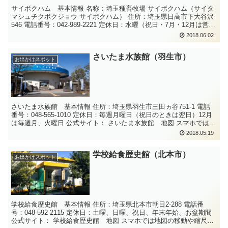
サイボクハム 基本情報 名称：埼玉種畜牧場 サイボクハム（サイタ
マシュチクボクジョウ サイボクハム） 住所：埼玉県日高市下大谷沢
546 電話番号：042-989-2221 定休日：水曜（祝日・7月・12月は営
業、1/1元...
2018.06.02
さいたま水族館（羽生市）
お出かけスポット
さいたま水族館 基本情報 住所：埼玉県羽生市三田ヵ谷751-1 電話
番号：048-565-1010 定休日：毎週月曜日（祝日のときは翌日）12月
は毎週月、火曜日 公式サイト： さいたま水族館 地図 スマホでは地
図...
2018.05.19
学校給食歴史館（北本市）
お出かけスポット
学校給食歴史館 基本情報 住所：埼玉県北本市朝日2-288 電話番
号：048-592-2115 定休日：土曜、日曜、祝日、年末年始、お盆期間
公式サイト： 学校給食歴史館 地図 スマホでは地図の移動や縮尺の